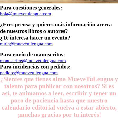
Para cuestiones generales:
hola@muevetulengua.com
¿Eres prensa y quieres más información acerca
de nuestros libros o autores?
¿Te interesa hacer un evento?
nuria@muevetulengua.com
Para envío de manuscritos:
manuscritos@muevetulengua.com
Para incidencias con pedidos:
pedidos@muevetulengua.com
¿Sientes que tienes alma MueveTuLengua y
talento para publicar con nosotros? Si es
así, te animamos a leer, escribir y tener un
poco de paciencia hasta que nuestro
calendario editorial vuelva a estar abierto,
¡muchas gracias por tu interés!