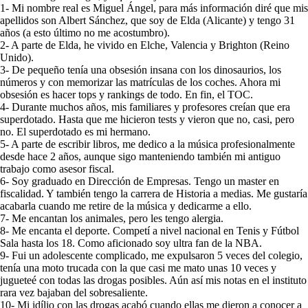
1- Mi nombre real es Miguel Ángel, para más información diré que mis
apellidos son Albert Sánchez, que soy de Elda (Alicante) y tengo 31
años (a esto último no me acostumbro).
2- A parte de Elda, he vivido en Elche, Valencia y Brighton (Reino
Unido).
3- De pequeño tenía una obsesión insana con los dinosaurios, los
números y con memorizar las matrículas de los coches. Ahora mi
obsesión es hacer tops y rankings de todo. En fin, el TOC.
4- Durante muchos años, mis familiares y profesores creían que era
superdotado. Hasta que me hicieron tests y vieron que no, casi, pero
no. El superdotado es mi hermano.
5- A parte de escribir libros, me dedico a la música profesionalmente
desde hace 2 años, aunque sigo manteniendo también mi antiguo
trabajo como asesor fiscal.
6- Soy graduado en Dirección de Empresas. Tengo un master en
fiscalidad. Y también tengo la carrera de Historia a medias. Me gustaría
acabarla cuando me retire de la música y dedicarme a ello.
7- Me encantan los animales, pero les tengo alergia.
8- Me encanta el deporte. Competí a nivel nacional en Tenis y Fútbol
Sala hasta los 18. Como aficionado soy ultra fan de la NBA.
9- Fui un adolescente complicado, me expulsaron 5 veces del colegio,
tenía una moto trucada con la que casi me mato unas 10 veces y
jugueteé con todas las drogas posibles. Aún así mis notas en el instituto
rara vez bajaban del sobresaliente.
10- Mi idílio con las drogas acabó cuando ellas me dieron a conocer a