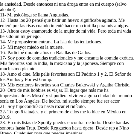
la ansiedad. Desde entonces ni una droga entra en mi cuerpo (salvo
alcohol).
11- Mi psicóloga se llama Angustias.
12- Hasta los 20 pensé que batir un huevo significaba agitarlo. Me
enteré por las risas cuando intenté hacer una tortilla para mis amigos.
13- Ahora estoy enamorado de la mujer de mi vida. Pero toda mi vida
he sido un mujeriego.
14- Me propusieron entrar a La Isla de las tentaciones.
15- Mi mayor miedo es la muerte.
16- Participé durante años en Batallas de Gallos.
17- Soy poco de comidas tradicionales y me encanta la comida exótica.
Mis favoritas son la india, la mexicana y la japonesa. Siempre con
muchísimo picante.
18- Amo el cine. Mis pelis favoritas son El Padrino 1 y 2, El Señor de
los Anillos y Forrest Gump.
19- Mis escritores favoritos son Charles Bukowski y Agatha Christie.
20- Otro de mis hobbies es viajar. El lugar que más me ha
impresionado es Moscú y si pudiera vivir en alguna ciudad del mundo
sería en Los Ángeles. De hecho, mi sueño siempre fue ser actor.
21- Soy hipocondríaco hasta rozar el ridículo.
22- Tengo 6 tatuajes, y el primero de ellos me lo hice en México en
2019.
23- En mis listas de Spotify puedes encontrar de todo. Desde bandas
sonoras hasta Trap. Desde Reggaeton hasta ópera. Desde rap a Nino
Bravo. Cualquier cosa que puedas imaginar.