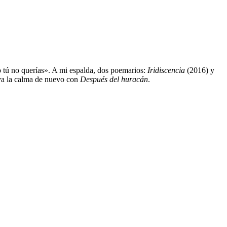
o tú no querías». A mi espalda, dos poemarios:
Iridiscencia
(2016) y
va la calma de nuevo con
Después del huracán
.