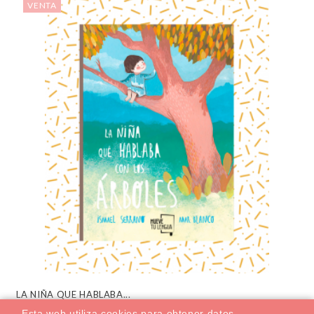
VENTA
LA NIÑA QUE HABLABA...
L
Esta web utiliza cookies para obtener datos