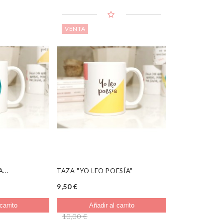
VENTA
...
TAZA "YO LEO POESÍA"
9,50 €
carrito
Añadir al carrito
10,00 €