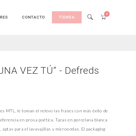
0
ORES
CONTACTO
TIENDA
NA VEZ TÚ” - Defreds
ales MTL, le toman el relevo las frases con más éxito de
eferencia en prosa poética. Tazas en porcelana blanca
 aptas para el lavavajillas y microondas. El packaging