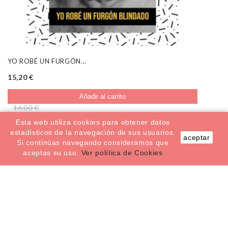
YO ROBÉ UN FURGÓN...
15,20 €
Añadir al carrito
16,00 €
Esta web utiliza cookies para obtener datos
estadísticos de la navegación de sus usuarios.
aceptar
Si continúas navegando consideramos que
aceptas su uso.
Ver política de Cookies
1