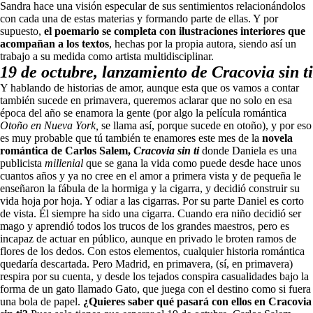
Sandra hace una visión especular de sus sentimientos relacionándolos
con cada una de estas materias y formando parte de ellas. Y por
supuesto,
el poemario se completa con ilustraciones interiores que
acompañan a los textos
, hechas por la propia autora, siendo así un
trabajo a su medida como artista multidisciplinar.
19 de octubre, lanzamiento de Cracovia sin ti
Y hablando de historias de amor, aunque esta que os vamos a contar
también sucede en primavera, queremos aclarar que no solo en esa
época del año se enamora la gente (por algo la película romántica
Otoño en Nueva York,
se llama así, porque sucede en otoño), y por eso
es muy probable que tú también te enamores este mes de la
novela
romántica de Carlos Salem,
Cracovia sin ti
donde Daniela es una
publicista
millenial
que se gana la vida como puede desde hace unos
cuantos años y ya no cree en el amor a primera vista y de pequeña le
enseñaron la fábula de la hormiga y la cigarra, y decidió construir su
vida hoja por hoja. Y odiar a las cigarras. Por su parte Daniel es corto
de vista. Él siempre ha sido una cigarra. Cuando era niño decidió ser
mago y aprendió todos los trucos de los grandes maestros, pero es
incapaz de actuar en público, aunque en privado le broten ramos de
flores de los dedos. Con estos elementos, cualquier historia romántica
quedaría descartada. Pero Madrid, en primavera, (sí, en primavera)
respira por su cuenta, y desde los tejados conspira casualidades bajo la
forma de un gato llamado Gato, que juega con el destino como si fuera
una bola de papel.
¿Quieres saber qué pasará con ellos en Cracovia