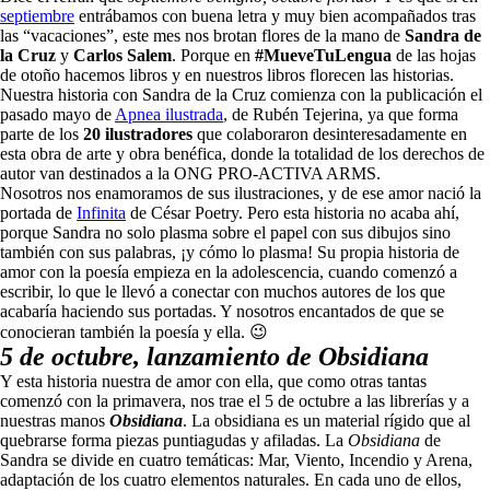
septiembre
entrábamos con buena letra y muy bien acompañados tras
las “vacaciones”, este mes nos brotan flores de la mano de
Sandra de
la Cruz
y
Carlos Salem
. Porque en
#MueveTuLengua
de las hojas
de otoño hacemos libros y en nuestros libros florecen las historias.
Nuestra historia con Sandra de la Cruz comienza con la publicación el
pasado mayo de
Apnea ilustrada
, de Rubén Tejerina, ya que forma
parte de los
20 ilustradores
que colaboraron desinteresadamente en
esta obra de arte y obra benéfica, donde la totalidad de los derechos de
autor van destinados a la ONG PRO-ACTIVA ARMS.
Nosotros nos enamoramos de sus ilustraciones, y de ese amor nació la
portada de
Infinita
de César Poetry. Pero esta historia no acaba ahí,
porque Sandra no solo plasma sobre el papel con sus dibujos sino
también con sus palabras, ¡y cómo lo plasma! Su propia historia de
amor con la poesía empieza en la adolescencia, cuando comenzó a
escribir, lo que le llevó a conectar con muchos autores de los que
acabaría haciendo sus portadas. Y nosotros encantados de que se
conocieran también la poesía y ella. 😉
5 de octubre, lanzamiento de Obsidiana
Y esta historia nuestra de amor con ella, que como otras tantas
comenzó con la primavera, nos trae el 5 de octubre a las librerías y a
nuestras manos
Obsidiana
. La obsidiana es un material rígido que al
quebrarse forma piezas puntiagudas y afiladas. La
Obsidiana
de
Sandra se divide en cuatro temáticas: Mar, Viento, Incendio y Arena,
adaptación de los cuatro elementos naturales. En cada uno de ellos,