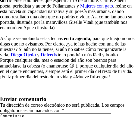
sin ti?
Pues solo tienes que esperar al 19 de octubre. Carlos Salem
poeta, periodista y autor de Follamantes y
Mujeres con gato
, reúne en
esta novela su capacidad narrativa y su poesía más urbana, dando
como resultado una obra que no podrás olvidar. Así como tampoco su
portada, ilustrada por la maravillosa Giselle Vitali (que también nos
enamoró en Apnea ilustrada).
Así que ve anotando estas fechas
en tu agenda
, para que luego no nos
digas que no avisamos. Por cierto, ¿ya te has hecho con una de las
nuestras? Si aún no la tienes, si aún no sabes cómo reorganizarte la
vida,
Diego Ojeda
y
Defreds
te lo pondrán más fácil y bonito.
Porque cualquier día, mes o estación del año son buenos para
amueblarse la cabeza (o enamorarse 😉 ), porque cualquier día del año
en el que te encuentres, siempre será el primer día del resto de tu vida.
¡Feliz primer día del resto de tu vida y #MueveTuLengua!
Enviar comentario
Tu dirección de correo electrónico no será publicada.
Los campos
obligatorios están marcados con
*