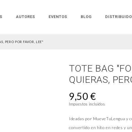
S
AUTORES
EVENTOS
BLOG
DISTRIBUID
S, PERO POR FAVOR, LEE"
TOTE BAG "F
QUIERAS, PER
9,50 €
Impuestos incluidos
Ideadas por MueveTuLengua y con 
convertido en hito en redes y u