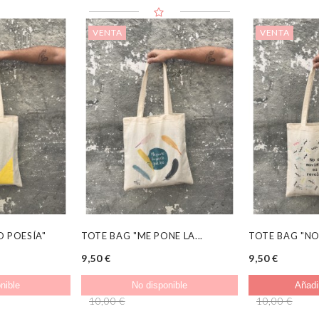
VENTA
VENTA
O POESÍA"
TOTE BAG "ME PONE LA...
TOTE BAG "NO 
9,50 €
9,50 €
nible
No disponible
Añadir
10,00 €
10,00 €